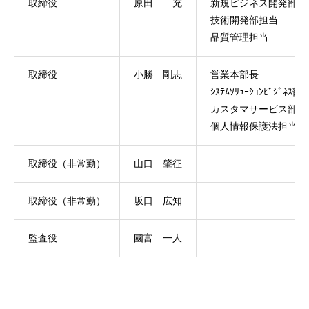
取締役
原田 充
新規ビジネス開発部長
技術開発部担当
品質管理担当
取締役
小勝 剛志
営業本部長
ｼｽﾃﾑｿﾘｭｰｼｮﾝﾋﾞｼﾞﾈｽ
カスタマサービス部担
個人情報保護法担当
取締役（非常勤）
山口 肇征
取締役（非常勤）
坂口 広知
監査役
國富 一人