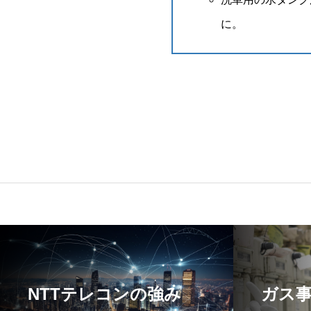
に。
NTTテレコンの強み
ガス