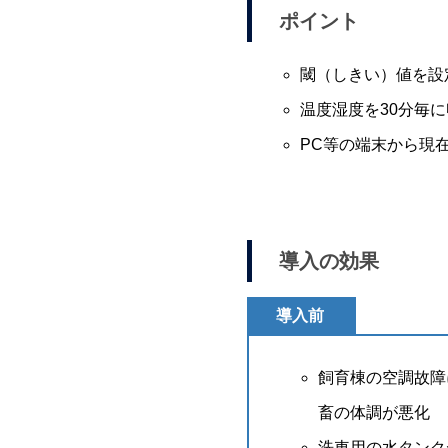
ポイント
閾（しきい）値を設
温度湿度を30分毎
PC等の端末から現
導入の効果
導入前
飼育棟の空調故障
畜の体調が悪化
洗車用の水タンク