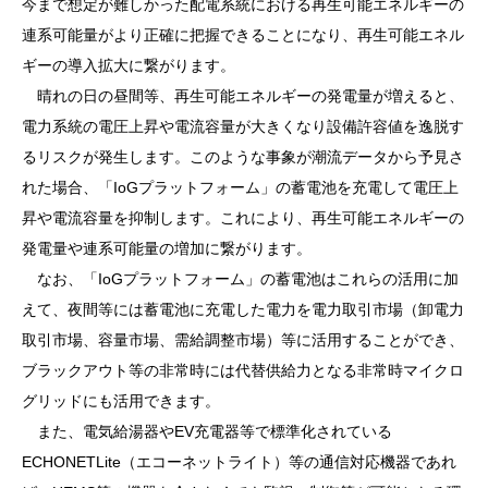
今まで想定が難しかった配電系統における再生可能エネルギーの
連系可能量がより正確に把握できることになり、再生可能エネル
ギーの導入拡大に繋がります。
晴れの日の昼間等、再生可能エネルギーの発電量が増えると、
電力系統の電圧上昇や電流容量が大きくなり設備許容値を逸脱す
るリスクが発生します。このような事象が潮流データから予見さ
れた場合、「IoGプラットフォーム」の蓄電池を充電して電圧上
昇や電流容量を抑制します。これにより、再生可能エネルギーの
発電量や連系可能量の増加に繋がります。
なお、「IoGプラットフォーム」の蓄電池はこれらの活用に加
えて、夜間等には蓄電池に充電した電力を電力取引市場（卸電力
取引市場、容量市場、需給調整市場）等に活用することができ、
ブラックアウト等の非常時には代替供給力となる非常時マイクロ
グリッドにも活用できます。
また、電気給湯器やEV充電器等で標準化されている
ECHONETLite（エコーネットライト）等の通信対応機器であれ