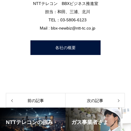
NTTテレコン BBXビジネス推進室
担当：和田、三浦、北川
TEL：03-5806-6123
Mail : bbx-newbiz@ntt-tc.co.jp
各社の概要
前の記事
次の記事
NTTテレコンの強み
ガス事業者さま