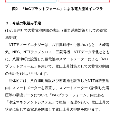
図2 「IoGプラットフォーム」による電力流通インフラ
３．今後の取組み予定
(1)八百津町での蓄電池制御の実証（電力系統対策としての蓄電
池制御）
NTTアノードエナジーは、八百津町様のご協力のもと、大崎電
気、NEC、NTTテクノクロス、三菱電機、NTTデータ東北ととも
に、八百津町に設置した蓄電池やスマートメーターによる「IoG
プラットフォーム」を用いて、電圧上昇対策としての蓄電池制御
の実証を9月より行います。
具体的には、八百津町施設及び蓄電池を設置したNTT施設敷地
内にスマートメーターを設置し、スマートメーターで計測した電
圧等の潮流データについて「IoGプラットフォーム」内にある
「潮流マネジメントシステム」で把握・管理を行い、電圧上昇の
状況に応じて蓄電池を制御して電圧上昇の抑制を図ります。